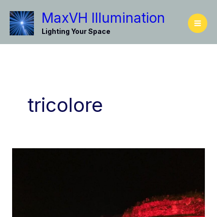
Vai
MaxVH Illumination
al
contenuto
Lighting Your Space
tricolore