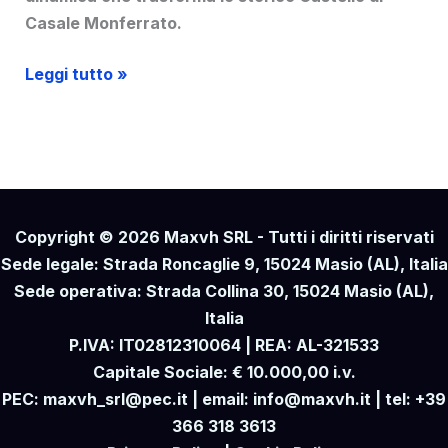
Casale Monferrato.
Illuminazione
Leggi tutto »
scenografica
Castello
Casale
Monferrato
Copyright © 2026 Maxvh SRL - Tutti i diritti riservati
Sede legale: Strada Roncaglie 9, 15024 Masio (AL), Italia
Sede operativa: Strada Collina 30, 15024 Masio (AL),
Italia
P.IVA: IT02812310064 | REA: AL-321533
Capitale Sociale: € 10.000,00 i.v.
PEC: maxvh_srl@pec.it | email: info@maxvh.it | tel: +39
366 318 3613