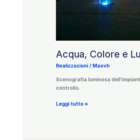
Acqua, Colore e Lu
Realizzazioni
/
Maxvh
Scenografia luminosa dell’impiant
controllo.
Acqua,
Leggi tutto »
Colore
e
Luce:
Progetto