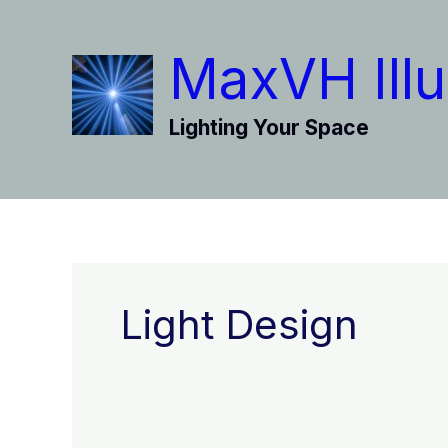
Vai
al
MaxVH Illu
contenuto
Lighting Your Space
Light Design