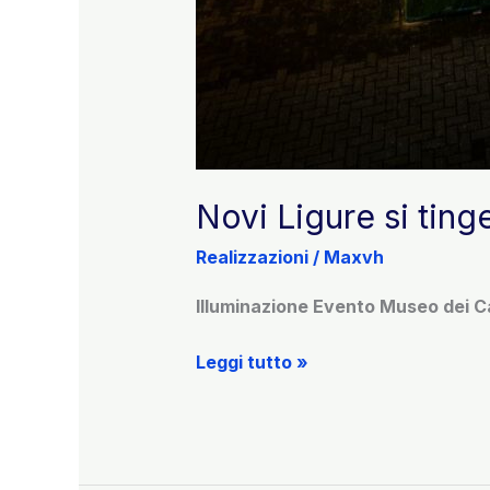
Novi Ligure si ting
Realizzazioni
/
Maxvh
Illuminazione Evento Museo dei C
Novi
Leggi tutto »
Ligure
si
tinge
di