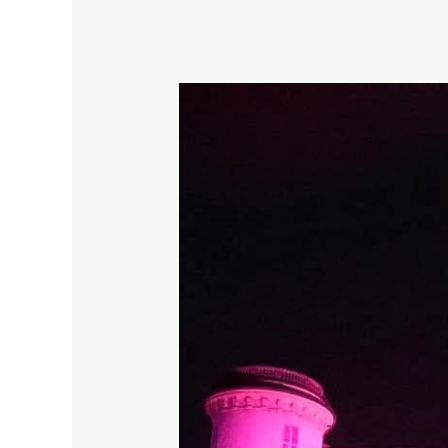
Illuminotecnico
a
Chiavari