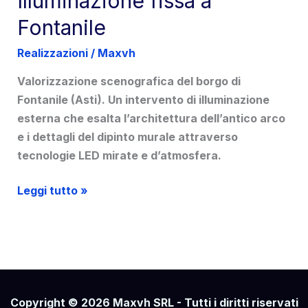
Illuminazione fissa a
Fontanile
Realizzazioni
/
Maxvh
Valorizzazione scenografica del borgo di
Fontanile (Asti). Un intervento di illuminazione
esterna che esalta l’architettura dell’antico arco
e i dettagli del dipinto murale attraverso
tecnologie LED mirate e d’atmosfera.
Illuminazione
Leggi tutto »
fissa
a
Fontanile
Copyright © 2026 Maxvh SRL - Tutti i diritti riservati