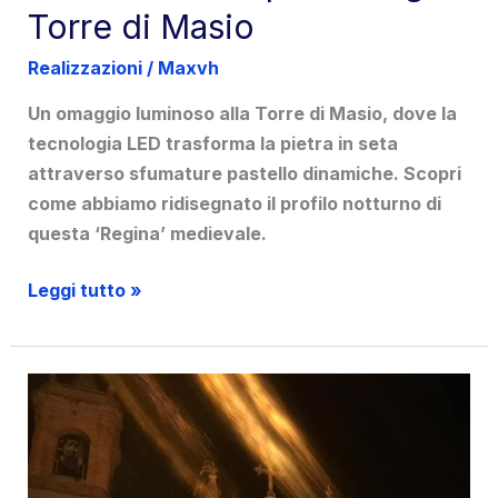
Torre di Masio
Realizzazioni
/
Maxvh
Un omaggio luminoso alla Torre di Masio, dove la
tecnologia LED trasforma la pietra in seta
attraverso sfumature pastello dinamiche. Scopri
come abbiamo ridisegnato il profilo notturno di
questa ‘Regina’ medievale.
Luce
Leggi tutto »
dinamica
per
la
Regina
Torre
di