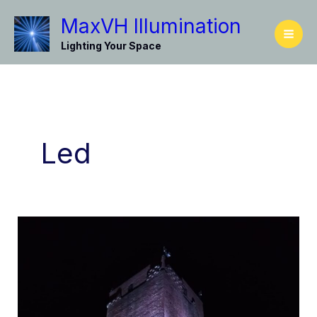
Vai
MaxVH Illumination
al
contenuto
Lighting Your Space
Led