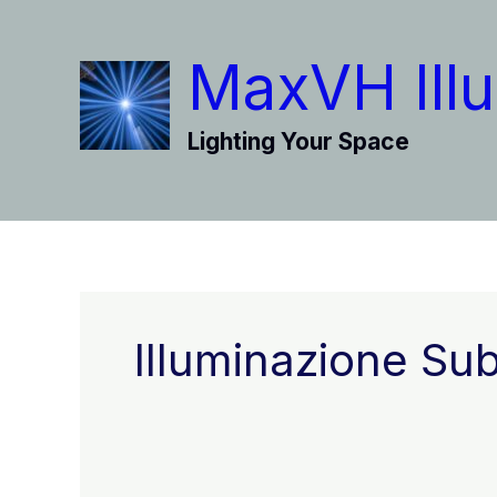
Vai
al
MaxVH Illu
contenuto
Lighting Your Space
Illuminazione S