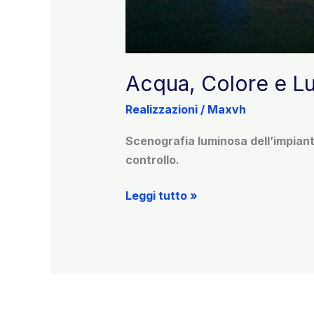
Acqua, Colore e Lu
Realizzazioni
/
Maxvh
Scenografia luminosa dell’impiant
controllo.
Acqua,
Leggi tutto »
Colore
e
Luce:
Progetto
Illuminotecnico
a