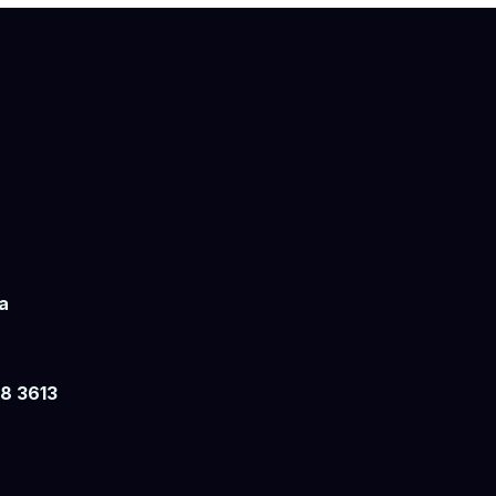
a
18 3613