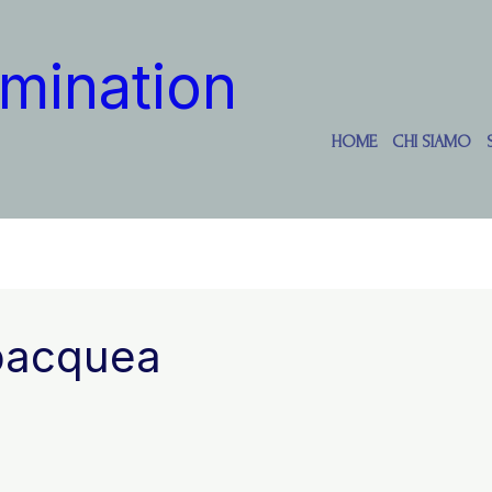
mination
HOME
CHI SIAMO
ubacquea