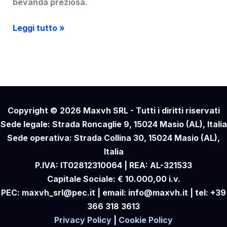
bevanda preziosa.
Illuminazione
Leggi tutto »
e
Impianto-
Cantina
Alice
Bel
Colle
Copyright © 2026 Maxvh SRL - Tutti i diritti riservati
Sede legale: Strada Roncaglie 9, 15024 Masio (AL), Italia
Sede operativa: Strada Collina 30, 15024 Masio (AL),
Italia
P.IVA: IT02812310064 | REA: AL-321533
Capitale Sociale: € 10.000,00 i.v.
PEC: maxvh_srl@pec.it | email: info@maxvh.it | tel: +39
366 318 3613
Privacy Policy
|
Cookie Policy