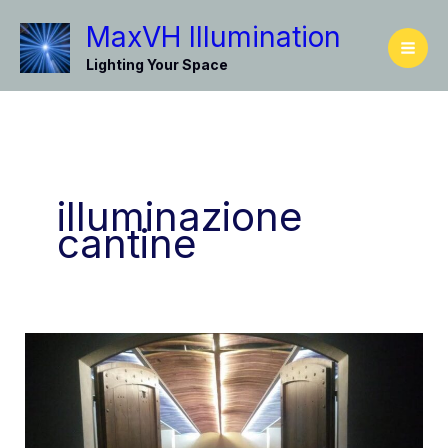
Vai
MaxVH Illumination
al
contenuto
Lighting Your Space
illuminazione
cantine