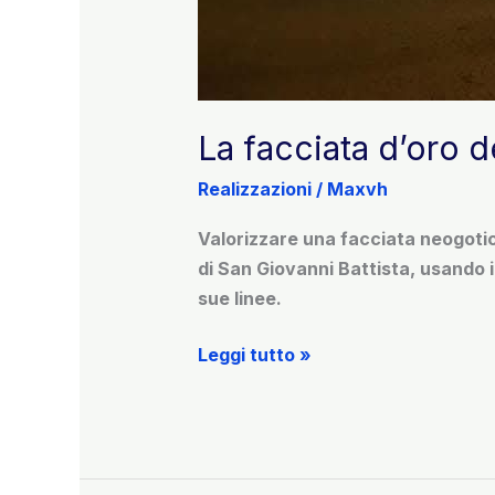
La facciata d’oro d
Realizzazioni
/
Maxvh
Valorizzare una facciata neogotica
di San Giovanni Battista, usando il
sue linee.
La
Leggi tutto »
facciata
d’oro
della
Chiesa