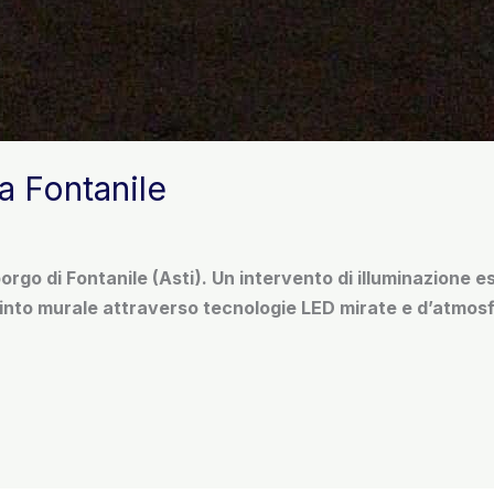
 a Fontanile
rgo di Fontanile (Asti). Un intervento di illuminazione e
dipinto murale attraverso tecnologie LED mirate e d’atmos