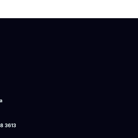
a
18 3613