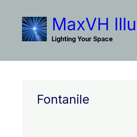
Vai
al
MaxVH Illu
contenuto
Lighting Your Space
Fontanile