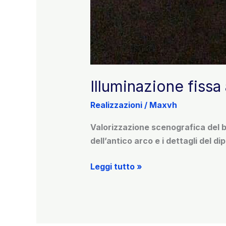
Illuminazione fissa
Realizzazioni
/
Maxvh
Valorizzazione scenografica del bo
dell’antico arco e i dettagli del 
Illuminazione
Leggi tutto »
fissa
a
Fontanile