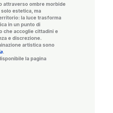
lo attraverso ombre morbide
è solo estetica, ma
erritorio: la luce trasforma
ica in un punto di
 che accoglie cittadini e
nza e discrezione.
uminazione artistica sono
ia
.
isponibile la pagina