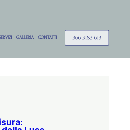
366 3183 613
SERVIZI
GALLERIA
CONTATTI
isura: