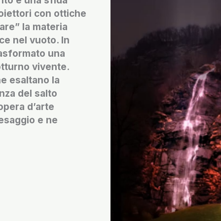
nto è una sfida
iettori con ottiche
are” la materia
ce nel vuoto. In
rasformato una
tturno vivente.
he esaltano la
nza del salto
opera d’arte
aesaggio e ne