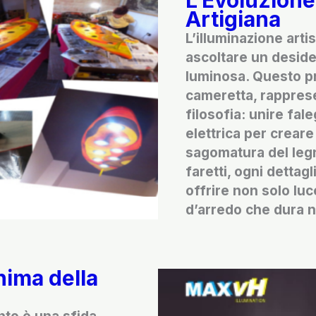
L’Evoluzione
Artigiana
L’illuminazione arti
ascoltare un deside
luminosa. Questo p
cameretta, rappres
filosofia: unire fal
elettrica per creare 
sagomatura del legn
faretti, ogni dettag
offrire non solo lu
d’arredo che dura 
nima della