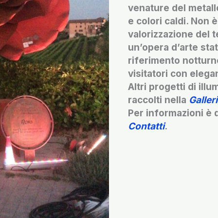
venature del metal
e colori caldi. Non 
valorizzazione del t
un’opera d’arte stat
riferimento notturno
visitatori con elega
Altri progetti di ill
raccolti nella
Galler
Per informazioni è d
Contatti
.