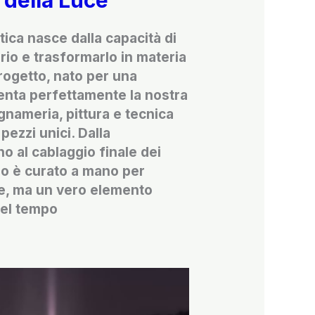
 della Luce
stica nasce dalla capacità di
rio e trasformarlo in materia
rogetto, nato per una
enta perfettamente la nostra
egnameria, pittura e tecnica
pezzi unici. Dalla
o al cablaggio finale dei
lio è curato a mano per
ce, ma un vero elemento
nel tempo