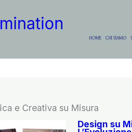
mination
HOME
CHI SIAMO
tica e Creativa su Misura
Design su M